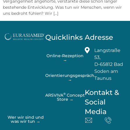
Vergangenheit angehörte, verstärkte diese schon länger
bestehende Entwicklung. Was tun wir Menschen, wenn wir
uns bedroht fühlen? Wir […]
Quicklinks
Adresse
Langstraße
Online-Rezeption
53,
→
D-65812 Bad
Soden am
Orientierungsgespräch
Taunus
→
Kontakt &
®
ARSVIVA
Concept
Store →
Social
Media
Wer wir sind und
was wir tun →