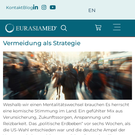
Kontakt
Blog
EN
Vermeidung als Strategie
Weshalb wir einen Mentalitätswechsel brauchen Es herrscht
eine komische Stimmung im Land. Ein gefühlter Mix aus
Verunsicherung, Zukunftssorgen, Anspannung und
Reizbarkeit. Das „politische Erdbeben“ vor sechs Wochen, als
die US-Wahl entschieden war und die deutsche Ampel der