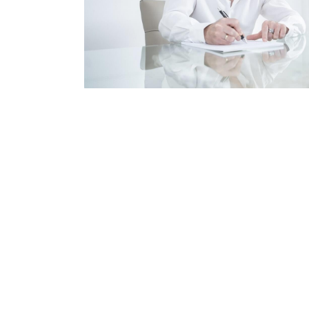
Qualitätssicherung ohn
Unsere EURASIAMED Qualitätskrit
empfohlenen Supplemente und 
entsprechen höchsten Anforder
Herkunft, Reinheit, Sicherheit u
Wir wählen aus einem Pool von ü
dem europäischen Markt, die au
entsprechend angegeben werden