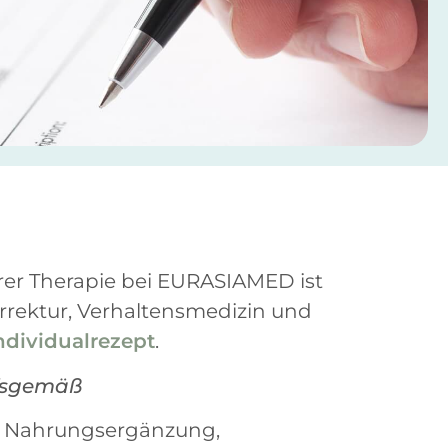
hrer Therapie bei EURASIAMED ist
rrektur, Verhaltensmedizin und
ndividualrezept
.
rfsgemäß
r Nahrungsergänzung,