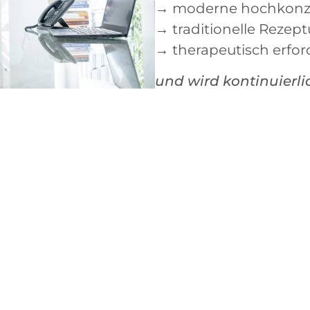
→ moderne hochkonzen
→ traditionelle Rezep
→ therapeutisch erford
und wird kontinuierli
e Kompromisse
erien für alle
Arzneimittel
ungen hinsichtlich
nd Wirksamkeit.
ber 20 Herstellern auf
f Ihrem Rezept
. Alle Produkte