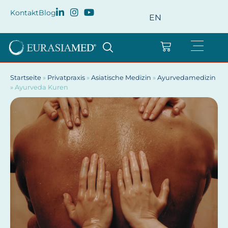
Kontakt
Blog
EN
Startseite
»
Privatpraxis
»
Asiatische Medizin
»
Ayurvedamedizin
»
Ayurveda Kuren