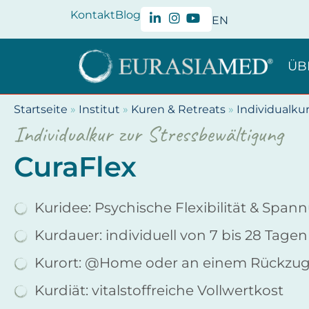
Kontakt
Blog
EN
ÜB
Startseite
»
Institut
»
Kuren & Retreats
»
Individualku
Individualkur zur Stressbewältigung
CuraFlex
Kuridee: Psychische Flexibilität & Span
Kurdauer: individuell von 7 bis 28 Tagen
Kurort: @Home oder an einem Rückzugs
Kurdiät: vitalstoffreiche Vollwertkost