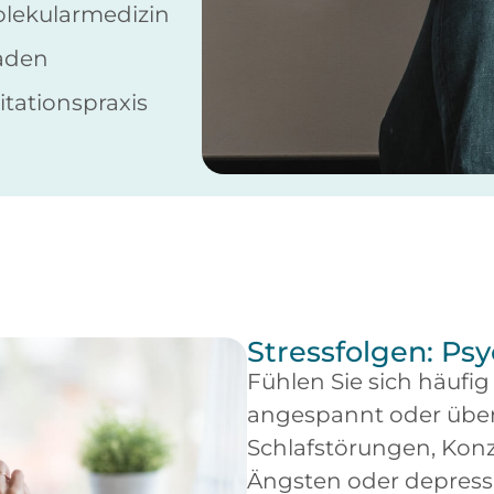
lekularmedizin
aden
tationspraxis
Stressfolgen: P
Fühlen Sie sich häufig
angespannt oder überf
Schlafstörungen, Kon
Ängsten oder depres