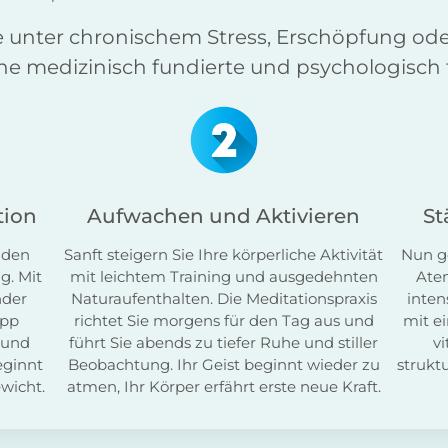
ie unter chronischem Stress, Erschöpfung o
eine medizinisch fundierte und psychologisch 
tion
Aufwachen und Aktivieren
St
e den
Sanft steigern Sie Ihre körperliche Aktivität
Nun ge
g. Mit
mit leichtem Training und ausgedehnten
Ate
nder
Naturaufenthalten. Die Meditationspraxis
inten
opp
richtet Sie morgens für den Tag aus und
mit e
t und
führt Sie abends zu tiefer Ruhe und stiller
vi
eginnt
Beobachtung. Ihr Geist beginnt wieder zu
strukt
wicht.
atmen, Ihr Körper erfährt erste neue Kraft.