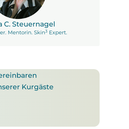
a C. Steuernagel
3
er. Mentorin. Skin
Expert.
ereinbaren
nserer Kurgäste