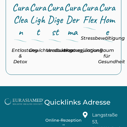
Cura
Cura
Cura
Cura
Cura
Cura
Clea
Ligh
Dige
Der
Flex
Hom
n
t
st
ma
e
Stressbewältigung
Entlastung
Gewichtsreduktion
Verdauungsregulation
Hautverjüngung
Raum
&
für
Detox
Gesundheit
Quicklinks
Adresse
Langstraße
Online-Rezeption
53,
→