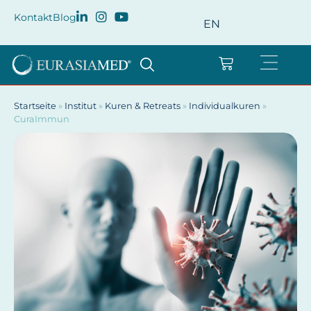
Kontakt
Blog
EN
Startseite
»
Institut
»
Kuren & Retreats
»
Individualkuren
»
CuraImmun