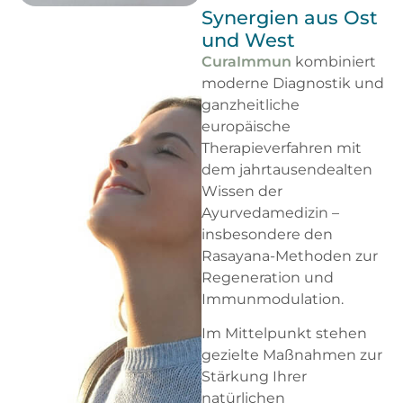
Synergien aus Ost
und West
CuraImmun
kombiniert
moderne Diagnostik und
ganzheitliche
europäische
Therapieverfahren mit
dem jahrtausendealten
Wissen der
Ayurvedamedizin –
insbesondere den
Rasayana-Methoden zur
Regeneration und
Immunmodulation.
Im Mittelpunkt stehen
gezielte Maßnahmen zur
Stärkung Ihrer
natürlichen