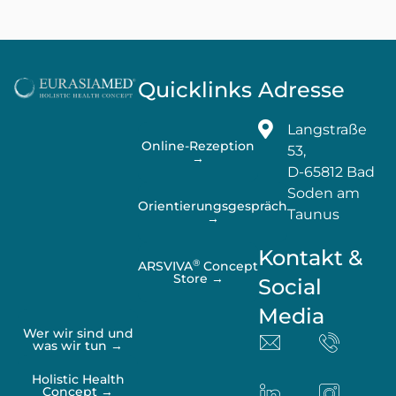
Quicklinks
Adresse
Langstraße
Online-Rezeption
53,
→
D-65812 Bad
Soden am
Orientierungsgespräch
Taunus
→
Kontakt &
®
ARSVIVA
Concept
Store →
Social
Media
Wer wir sind und
was wir tun →
Holistic Health
Concept →