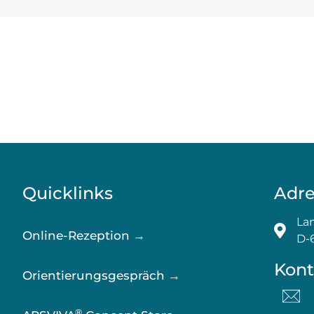
Quicklinks
Adre
Lan
Online-Rezeption →
D-
Kont
Orientierungsgespräch →
®