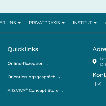
ER UNS
PRIVATPRAXIS
INSTITUT
Quicklinks
Adre
Lan
Online-Rezeption →
D-
Kont
Orientierungsgespräch →
®
ARSVIVA
Concept Store →